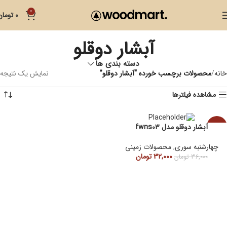
0
0
تومان
آبشار دوقلو
دسته بندی ها
خانه
محصولات برچسب خورده “آبشار دوقلو”
نمایش یک نتیجه
مشاهده فیلترها
آبشار دوقلو مدل fwns03
-11%
چهارشنبه سوری
,
محصولات زمینی
32,000
تومان
36,000
تومان