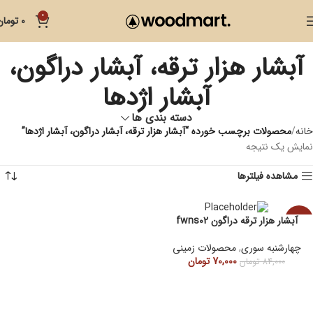
0
0
تومان
آبشار هزار ترقه، آبشار دراگون،
آبشار اژدها
دسته بندی ها
خانه
محصولات برچسب خورده “آبشار هزار ترقه، آبشار دراگون، آبشار اژدها”
نمایش یک نتیجه
مشاهده فیلترها
آبشار هزار ترقه دراگون fwns02
-17%
چهارشنبه سوری
,
محصولات زمینی
70,000
تومان
84,000
تومان