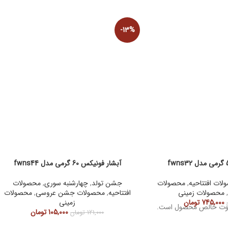
-13%
آبشار فونیکس 60 گرمی مدل fwns44
لات افتتاحیه
,
محصولات
جشن تولد
,
چهارشنبه سوری
,
محصولات
محصولات زمینی
افتتاحیه
,
محصولات جشن عروسی
,
محصولات
745,000
تومان
زمینی
اروت خالص محصول است.
105,000
تومان
121,000
تومان