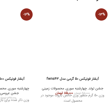
-16%
-13%
آبشار فونیکس 50 گرمی مدل fwns43
آبشار فونیکس 500 گرمی مدل fwns32
جشن تولد
,
چهارشنبه سوری
,
محصولات زمینی
چهارشنبه سوری
,
محصو
85,000
تومان
جشن عروسی
,
98,000
تومان
وزن 50 گرم منظور وزن خالص باروت موجود در
891,000
تومان
وزن ذکر شده برای ب
محصول است.