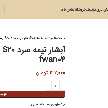
ش بازی
مراسمات
فروشگاه
تماس با ما
خانه
مناسبت ها
فرمالیته
آبشار نیمه سرد S20 بسته دو عددی مدل fwan04
آب
fwan04
132,000
تومان
افزود
افزودن به علاقه مندی