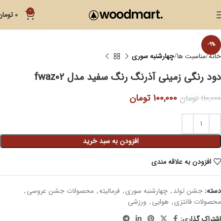
0
0
تومان
بزرگنمایی تصویر
-9%
خانه
مناسبت ها
چهارشنبه سوری
دود رنگی زمینی آذرنگ رنگ سفید مدل fwaz02
100,000
تومان
110,000
تومان
افزودن به سبد خرید
افزودن به علاقه مندی
دسته:
جشن تولد
,
چهارشنبه سوری
,
فرمالیته
,
محصولات جشن عروسی
,
محصولات فانتزی
,
هوایی
,
ورزشی
اشتراک گذاری: