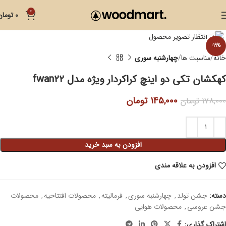
0
0
تومان
بزرگنمایی تصویر
-19%
خانه
مناسبت ها
چهارشنبه سوری
کهکشان تکی دو اینچ کراکردار ویژه مدل fwan22
145,000
تومان
178,000
تومان
افزودن به سبد خرید
افزودن به علاقه مندی
دسته:
جشن تولد
,
چهارشنبه سوری
,
فرمالیته
,
محصولات افتتاحیه
,
محصولات
جشن عروسی
,
محصولات هوایی
اشتراک گذاری: