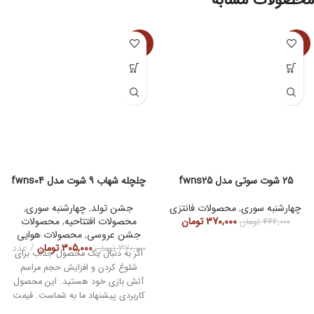
-18%
-16%
25 شوت سوتی مدل fwns25
چلچله شهاب 9 شوت مدل fwns04
چهارشنبه سوری
,
محصولات فانتزی
جشن تولد
,
چهارشنبه سوری
,
370,000
تومان
محصولات افتتاحیه
,
محصولات
442,000
تومان
جشن عروسی
,
محصولات هوایی
305,000
تومان
عدد
370,000
تومان
اگر به دنبال یک محصول جذاب برای
شلوغ کردن و افزایش حجم مراسم
آتش بازی خود هستید. این محصول
کاربردی پیشنهاد ما به شماست. قیمت
مناسب و کاربردی به نسبت کهکشان