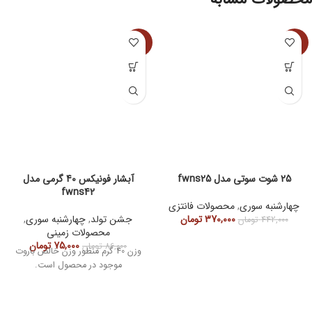
-13%
-16%
25 شوت سوتی مدل fwns25
آبشار فونیکس 40 گرمی مدل
fwns42
چهارشنبه سوری
,
محصولات فانتزی
370,000
تومان
جشن تولد
,
چهارشنبه سوری
,
442,000
تومان
محصولات زمینی
75,000
تومان
86,000
تومان
وزن 40 گرم منظور وزن خالص باروت
موجود در محصول است.