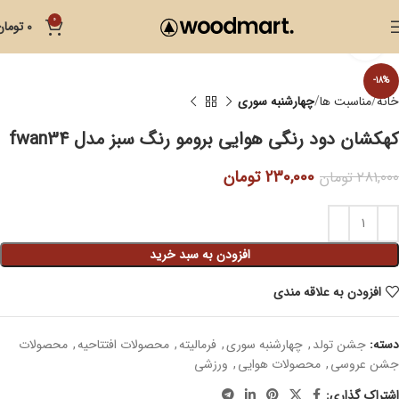
0
0
تومان
بزرگنمایی تصویر
-18%
خانه
مناسبت ها
چهارشنبه سوری
کهکشان دود رنگی هوایی برومو رنگ سبز مدل fwan34
230,000
تومان
281,000
تومان
افزودن به سبد خرید
افزودن به علاقه مندی
دسته:
جشن تولد
,
چهارشنبه سوری
,
فرمالیته
,
محصولات افتتاحیه
,
محصولات
جشن عروسی
,
محصولات هوایی
,
ورزشی
اشتراک گذاری: