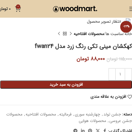
0
0
تومان
بزرگنمایی تصویر
-23%
خانه
مناسبت ها
محصولات افتتاحیه
کهکشان مینی تکی رنگ زرد مدل fwan24
88,000
تومان
115,000
تومان
افزودن به سبد خرید
افزودن به علاقه مندی
دسته:
جشن تولد
,
چهارشنبه سوری
,
فرمالیته
,
محصولات افتتاحیه
,
محصولات
جشن عروسی
,
محصولات هوایی
اشتراک گذاری: