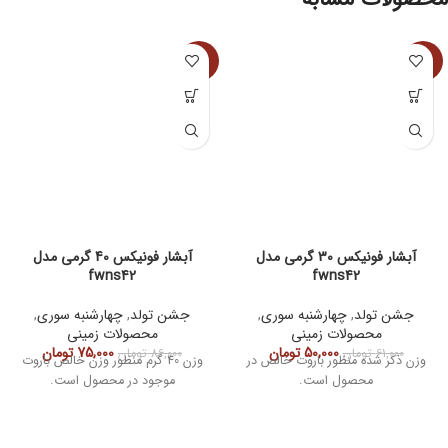
-13%
-18%
آبشار فونیکس 30 گرمی مدل
آبشار فونیکس 40 گرمی مدل
fwns42
fwns42
جشن تولد
,
چهارشنبه سوری
,
جشن تولد
,
چهارشنبه سوری
,
محصولات زمینی
محصولات زمینی
50,000
تومان
75,000
تومان
61,000
تومان
86,000
تومان
وزن ذکر شده منظور باروت خالص در
وزن 40 گرم منظور وزن خالص باروت
محصول است.
موجود در محصول است.