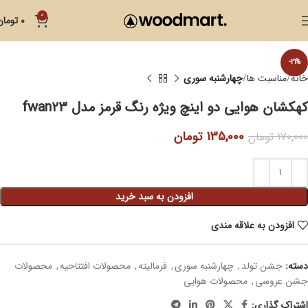
0
0
تومان
بزرگنمایی تصویر
-21%
خانه
مناسبت ها
چهارشنبه سوری
کهکشان هوایی دو اینچ ویژه رنگ قرمز مدل fwan23
135,000
تومان
170,000
تومان
افزودن به سبد خرید
افزودن به علاقه مندی
دسته:
جشن تولد
,
چهارشنبه سوری
,
فرمالیته
,
محصولات افتتاحیه
,
محصولات
جشن عروسی
,
محصولات هوایی
اشتراک گذاری: